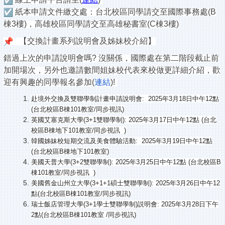
紙本申請文件繳交處：台北校區同學請交至國際事務處(
B
棟
3樓)，高雄校區同學請交至高雄秘書室(C棟3樓)
【交換計畫系列說明會及姊妹校介紹
】
錯過上次的申請說明會嗎? 沒關係，國際處在第二階段截止前
加開場次，
另外也邀請數間姐妹校代表來校做更詳細介紹，
歡
迎有興趣的同學報名參加(
連結
)!
赴境外交換及雙聯學制計畫申請說明會: 2025年3月18日中午12點
(台北校區B棟101教室/同步視訊)
英國艾塞克斯大學(3+1雙聯學制): 2025年3月17日中午12點 (台北
校區B棟地下101教室/同步視訊 )
韓國姊妹校短期交流及美食體驗活動: 2025年3月19日中午12點
(台北校區B棟地下101教室)
美國天普大學(3+2雙聯學制): 2025年3月25日中午12點 (台北校區B
棟101教室/同步視訊 )
美國舊金山州立大學(3+1+1碩士雙聯學制):
2025年3月26日中午12
點(台北校區B棟101教室/
同步視訊)
瑞士飯店管理大學(3+1學士雙聯學制)説明會: 2025年3月28日下午
2點(台北校區B棟101教室 /同步視訊)