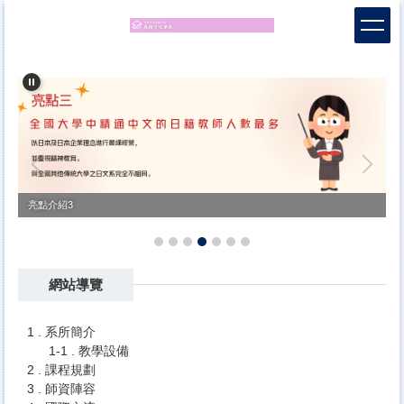
跳
到
主
要
內
容
區
亮點介紹3
網站導覽
1 . 系所簡介
1-1 . 教學設備
2 . 課程規劃
3 . 師資陣容