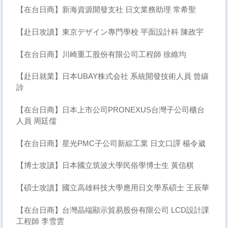
【在台日商】新海資源開發支社 日文業務助理 常希聖
【赴日攻讀】東京デザイン專門學校 平面設計科 陳政宇
【在台日商】川崎重工股份有限公司工程師 徐維均
【赴日就業】日本UBAY株式会社 系統開發技術人員 曾纕
詅
【在台日商】日本上市公司PRONEXUS台灣子公司櫃台
人員 周廷儒
【在台日商】星光PMC子公司新綜工業 日文口譯 楊令崴
【博士攻讀】日本國立筑波大學民俗學博士生 黃信棋
【碩士攻讀】國立高雄科技大學應用日文學系碩士 王辰華
【在台日商】台灣晶端顯示貿易股份有限公司 LCD設計課
工程師 李雪雲