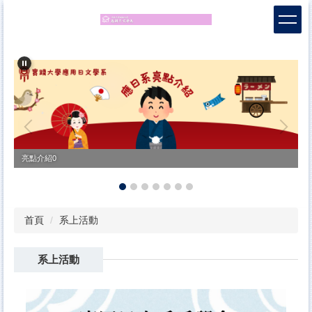
跳
到
主
要
內
容
區
亮點介紹0
首頁
系上活動
系上活動