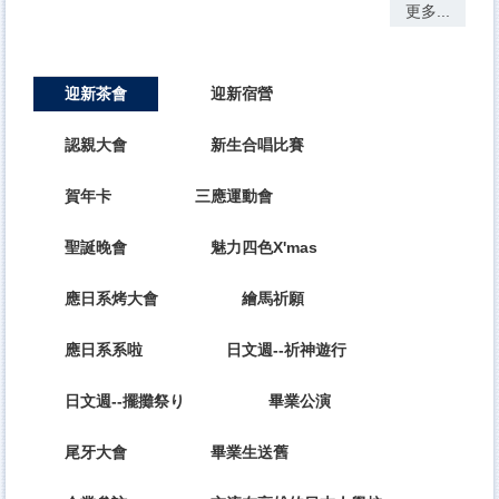
更多...
迎新茶會
迎新宿營
認親大會
新生合唱比賽
賀年卡
三應運動會
聖誕晚會
魅力四色X'mas
應日系烤大會
繪馬祈願
應日系系啦
日文週--祈神遊行
日文週--擺攤祭り
畢業公演
尾牙大會
畢業生送舊