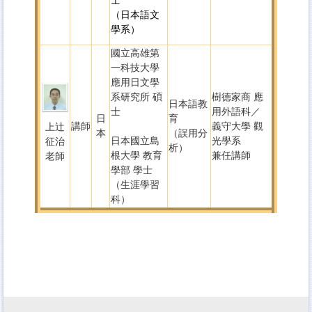
士
（日本語文
學系）
國立高雄第
一科技大學
應用日文學
系研 究所 碩
樹德家商 應
日本語教
士
用外語科／
日
育
講師
義守大學 觀
上辻
本
（誤用分
日本國立島
光學系
征治
析）
根大學 教育
兼任講師
老師
學部 學士
（生涯學習
科）