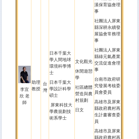
溪保育協會理
事
社團法人屏東
縣深耕永續發
展協會常務理
事
社團法人屏東
日本千葉大
縣綠元氣產業
學人間地球
文化觀光
交流促進會理
環境科學博
事
休閒遊憩
士
學
台南市政府研
助理
日本千葉大
台
究發展考核委
社區總體
教授
學設計科學
李宜
灣
員會委員
營造與農
碩士
欣 老
村規劃
高雄市及屏東
師
屏東科技大
縣政府農村再
日文
學農規劃技
生計畫審查委
術系學士
員
高雄市及屏東
縣政府農村再