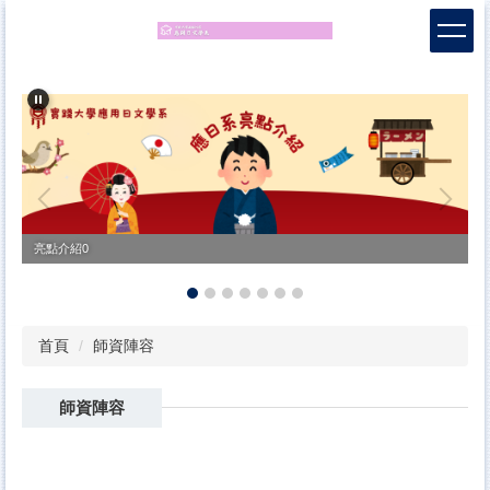
跳
到
主
要
內
容
區
亮點介紹0
首頁
師資陣容
師資陣容