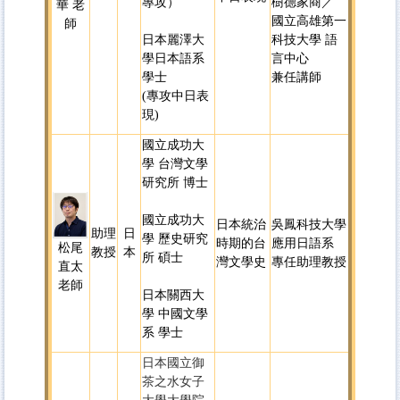
專攻）
樹德家商／
華 老
國立高雄第一
師
日本麗澤大
科技大學 語
學日本語系
言中心
學士
兼任講師
(專攻中日表
現)
國立成功大
學 台灣文學
研究所 博士
國立成功大
日本統治
吳鳳科技大學
助理
日
學 歷史研究
時期的台
應用日語系
松尾
教授
本
所 碩士
灣文學史
專任助理教授
直太
老師
日本關西大
學 中國文學
系 學士
日本國立御
茶之水女子
大學大學院