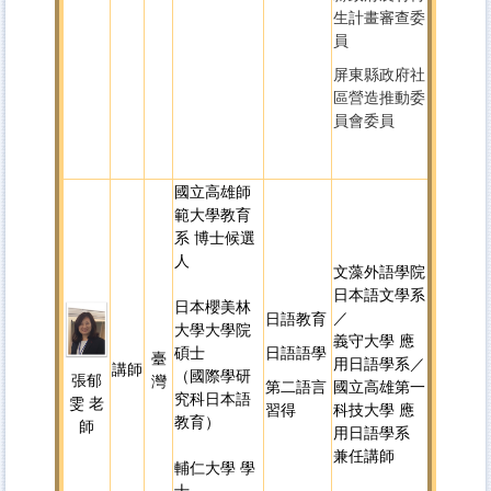
生計畫審查委
員
屏東縣政府社
區營造推動委
員會委員
國立高雄師
範大學教育
系 博士候選
人
文藻外語學院
日本語文學系
日本櫻美林
／
日語教育
大學大學院
義守大學 應
碩士
日語語學
臺
用日語學系／
講師
（國際學研
張郁
灣
第二語言
國立高雄第一
究科 日本語
雯 老
習得
科技大學 應
教育）
師
用日語學系
兼任講師
輔仁大學 學