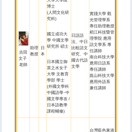
博士
(人間文化研
實踐大學 觀
究科)
光管理學系
專任助理教授
稻江科技暨管
國立成功大
日語語
理學院 應用
學 中國文學
法、中日
語文學系 專
研究所 碩士
助理
日
比較語文
任講師
吉田
教授
本
研究、中
南台科技大學
文子
國古代語
日本國立御
應用日語系
老師
文學
茶之水女子
專任講師
大學 文教育
崑山科技大學
學部 學士
應用外語系
(外國文學科
兼任講師
中國語學･中
國文學專攻 /
日本語教學
課程輔修)
台灣藍色東港