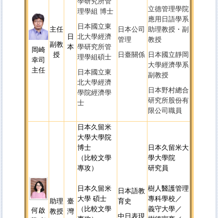
學研究所管
立德管理學院
理學組 博士
應用日語學系
日本國立東
主任
日本公司
助理教授・副
日
北大學經濟
管理
教授
副教
本
學研究所管
岡崎
授
日臺關係
日本國立靜岡
理學組碩士
幸司
大學經濟學系
主任
日本國立東
副教授
北大學經濟
日本野村總合
學院經濟學
研究所股份有
士
限公司職員
日本久留米
大學大學院
博士
日本久留米大
（比較文學
學大學院
專攻）
研究員
日本久留米
樹人醫護管理
日本語教
大學 碩士
專科學校／
助理
臺
育史
（比較文學
義守大學／
何啟
教授
灣
中日表現