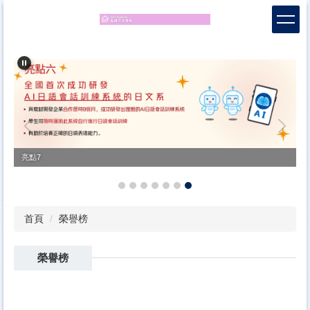
跳
到
主
要
內
容
區
亮點7
首頁
榮譽榜
榮譽榜