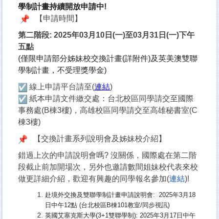
學制計畫持續開放申請中!
【
申請時間】
第二階段:
2025年03月10日(一)至03月31日(一)
下午
五點
(僅限申請部分姊妹校交換計畫(詳附件)及英美澳雙聯
學制計畫，
不受理獎學金)
線上申請平台請至(
連結
)
紙本申請文件繳交處：台北校區同學請交至國際
事務處(
B棟
3樓)，高雄校區同學請交至高雄秘書室(C
棟3樓)
【交換計畫系列說明會及姊妹校介紹
】
錯過上次的申請說明會嗎? 沒關係，國際處在第二階
段截止前加開場次，
另外也邀請數間姐妹校代表來校
做更詳細介紹，
歡迎有興趣的同學報名參加(
連結
)!
赴境外交換及雙聯學制計畫申請說明會: 2025年3月18
日中午12點 (台北校區B棟101教室/同步視訊)
英國艾塞克斯大學(3+1雙聯學制): 2025年3月17日中午